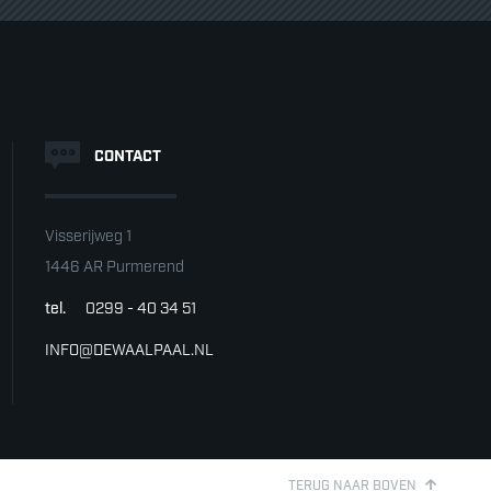
CONTACT
Visserijweg 1
1446 AR Purmerend
tel.
0299 - 40 34 51
INFO@DEWAALPAAL.NL
TERUG NAAR BOVEN