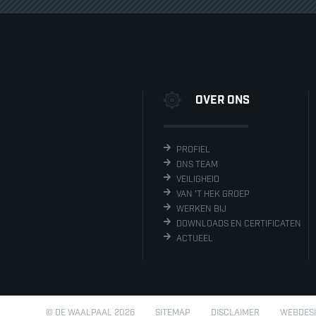
OVER ONS
PROFIEL
ONS TEAM
VEILIGHEID
VAN 'T HEK GROEP
WERKEN BIJ
DOWNLOADS EN CERTIFICATEN
ACTUEEL
© DE WAALPAAL 2026
SITEMAP
DISCLAIMER
WEBDES