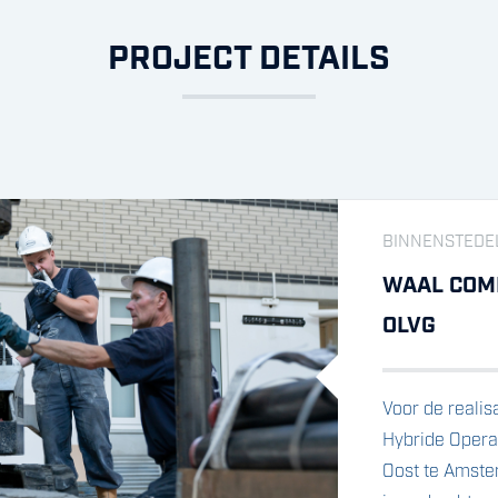
PROJECT DETAILS
BINNENSTEDEL
WAAL COMP
OLVG
Voor de realis
Hybride Opera
Oost te Amste