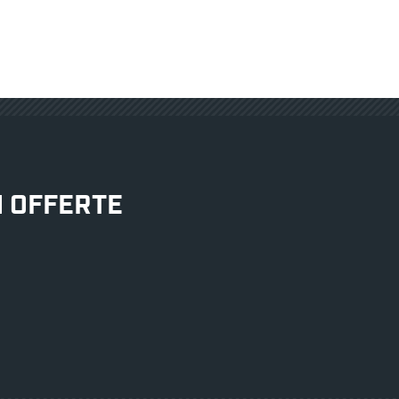
rken.
staat gepland voor eind
N OFFERTE