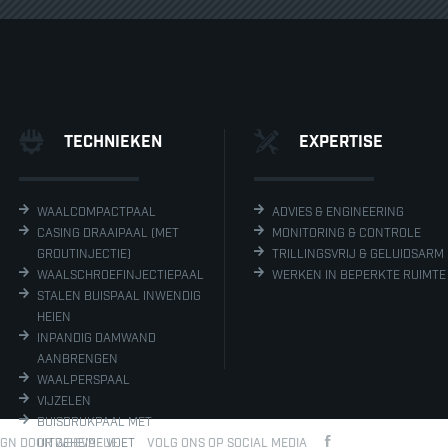
TECHNIEKEN
EXPERTISE
WAALCOMPACTPAAL
ADVIES & ENGINEERING
CASING DRAAIPAAL (MET
MONITORING & CONTROLE
GROUTINJECTIE)
TRILLINGSVRIJ & GELUIDSARM
WAALSCHROEFINJECTIEPAAL
WERKEN IN BEPERKTE RUIMTE
STALEN BUISPAAL INWENDIG
HEIEN
INPANDIG DAMWAND
AANBRENGEN
WAALPERSPAAL
VIJZELEN
BUISDRUKPAAL MET
IGN DOOR WEBVALUE
UITGEHEIDE VOET
VOLG ONS OP SOCIAL MEDIA