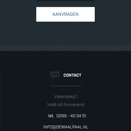
AANVRAGEN
CONTACT
Visserijweg 1
1446 AR Purmerend
tel.
0299 - 40 34 51
INFO@DEWAALPAAL.NL